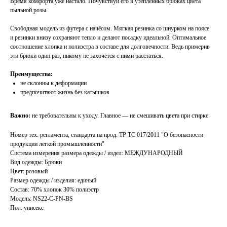
Время комфорта уже настало. Почувствуй его в утеплённых брюках цвета
пыльной розы.
Свободная модель из футера с начёсом. Мягкая резинка со шнурком на поясе
и резинки внизу сохраняют тепло и делают посадку идеальной. Оптимальное
соотношение хлопка и полиэстра в составе для долговечности. Ведь примерив
эти брюки один раз, никому не захочется с ними расстаться.
Преимущества:
не склонны к деформации
предпочитают жизнь без катышков
Важно:
не требовательны к уходу. Главное — не смешивать цвета при стирке.
Номер тех. регламента, стандарта на прод: ТР ТС 017/2011 "О безопасности
продукции легкой промышленности"
Система измерения размера одежды / издел: МЕЖДУНАРОДНЫЙ
Вид одежды: Брюки
Цвет: розовый
Размер одежды / изделия: единый
Состав: 70% хлопок 30% полиэстр
Модель: NS22-C-PN-BS
Пол: унисекс