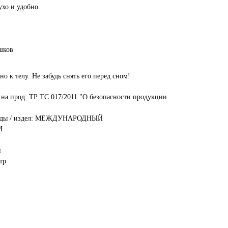
ухо и удобно.
шков
о к телу. Не забудь снять его перед сном!
а на прод: ТР ТС 017/2011 "О безопасности продукции
дежды / издел: МЕЖДУНАРОДНЫЙ
И
й
тр