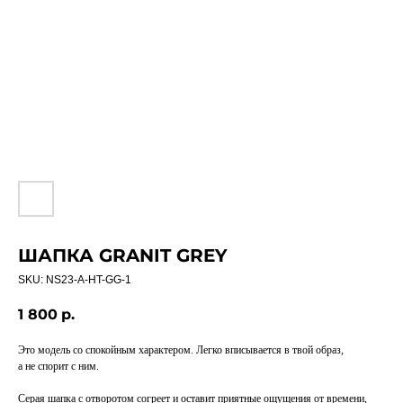
ШАПКА GRANIT GREY
SKU:
NS23-A-HT-GG-1
1 800
р.
Это модель со спокойным характером. Легко вписывается в твой образ,
а не спорит с ним.
Серая шапка с отворотом согреет и оставит приятные ощущения от времени,